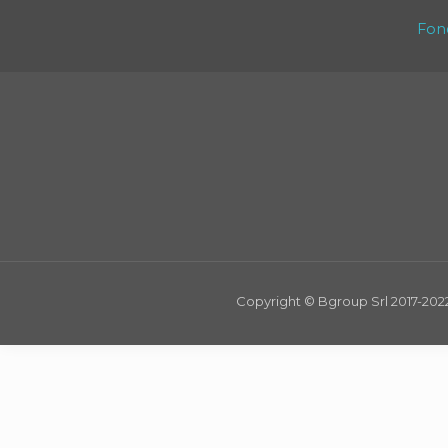
Fon
Copyright © Bgroup Srl 2017-2022 -