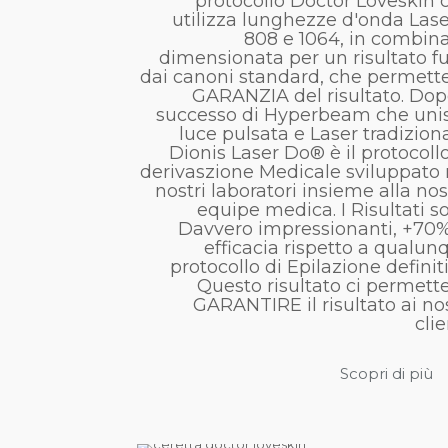
protocollo Doctor Loveskin 
utilizza lunghezze d'onda Lase
808 e 1064, in combina
dimensionata per un risultato fu
dai canoni standard, che permette
GARANZIA del risultato. Dopo
successo di Hyperbeam che uni
luce pulsata e Laser tradiziona
Dionis Laser Do® è il protocollo
derivaszione Medicale sviluppato 
nostri laboratori insieme alla nos
equipe medica. I Risultati s
Davvero impressionanti, +70%
efficacia rispetto a qualun
protocollo di Epilazione definiti
Questo risultato ci permette
GARANTIRE il risultato ai nos
clie
Scopri di più