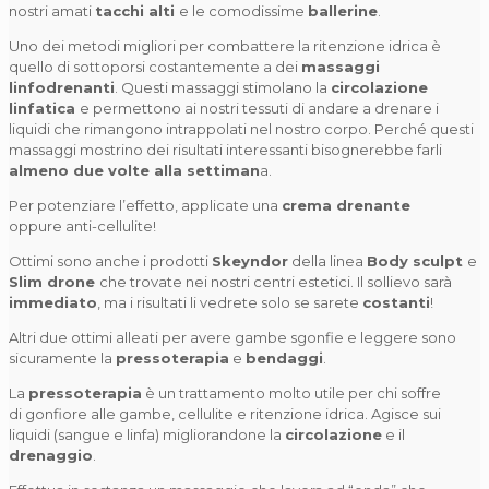
nostri amati
tacchi alti
e le comodissime
ballerine
.
Uno dei metodi migliori per combattere la ritenzione idrica è
quello di sottoporsi costantemente a dei
massaggi
linfodrenanti
. Questi massaggi stimolano la
circolazione
linfatica
e permettono ai nostri tessuti di andare a drenare i
liquidi che rimangono intrappolati nel nostro corpo. Perché questi
massaggi mostrino dei risultati interessanti bisognerebbe farli
almeno due volte alla settiman
a.
Per potenziare l’effetto, applicate una
crema drenante
oppure anti-cellulite!
Ottimi sono anche i prodotti
Skeyndor
della linea
Body sculpt
e
Slim drone
che trovate nei nostri centri estetici. Il sollievo sarà
immediato
, ma i risultati li vedrete solo se sarete
costanti
!
Altri due ottimi alleati per avere gambe sgonfie e leggere sono
sicuramente la
pressoterapia
e
bendaggi
.
La
pressoterapia
è un trattamento molto utile per chi soffre
di gonfiore alle gambe, cellulite e ritenzione idrica. Agisce sui
liquidi (sangue e linfa) migliorandone la
circolazione
e il
drenaggio
.