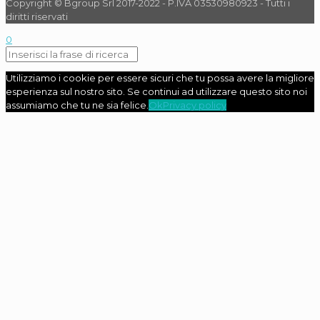
Copyright © Bgroup Srl 2017-2022 - P.IVA 03530980923 - Tutti i
diritti riservati
0
Utilizziamo i cookie per essere sicuri che tu possa avere la migliore
esperienza sul nostro sito. Se continui ad utilizzare questo sito noi
assumiamo che tu ne sia felice.
Ok
Privacy policy