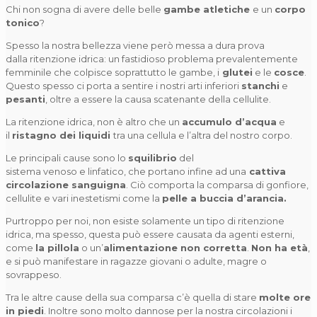
Chi non sogna di avere delle belle
gambe atletiche
e un
corpo
tonico
?
Spesso la nostra bellezza viene però messa a dura prova
dalla ritenzione idrica: un fastidioso problema prevalentemente
femminile che colpisce soprattutto le gambe, i
glutei
e le
cosce
.
Questo spesso ci porta a sentire i nostri arti inferiori
stanchi
e
pesanti
, oltre a essere la causa scatenante della cellulite.
La ritenzione idrica, non è altro che un
accumulo d’acqua
e
il
ristagno dei liquidi
tra una cellula e l’altra del nostro corpo.
Le principali cause sono lo
squilibrio
del
sistema venoso e linfatico, che portano infine ad una
cattiva
circolazione sanguigna
. Ciò comporta la comparsa di gonfiore,
cellulite e vari inestetismi come la
pelle a buccia d’arancia.
Purtroppo per noi, non esiste solamente un tipo di ritenzione
idrica, ma spesso, questa può essere causata da agenti esterni,
come
la pillola
o un’
alimentazione non corretta
.
Non ha età
,
e si può manifestare in ragazze giovani o adulte, magre o
sovrappeso.
Tra le altre cause della sua comparsa c’è quella di stare
molte ore
in piedi
. Inoltre sono molto dannose per la nostra circolazioni i