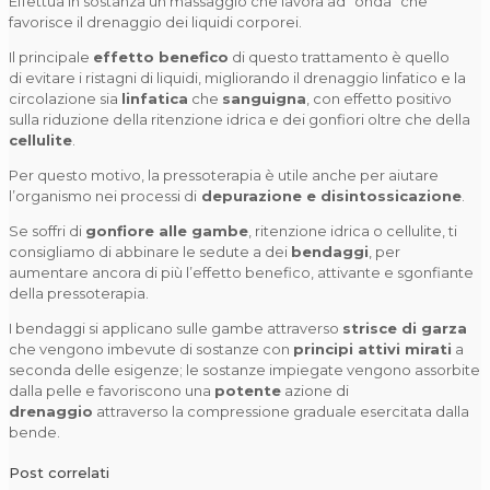
Effettua in sostanza un massaggio che lavora ad “onda” che
favorisce il drenaggio dei liquidi corporei.
Il principale
effetto benefico
di questo trattamento è quello
di evitare i ristagni di liquidi, migliorando il drenaggio linfatico e la
circolazione sia
linfatica
che
sanguigna
, con effetto positivo
sulla riduzione della ritenzione idrica e dei gonfiori oltre che della
cellulite
.
Per questo motivo, la pressoterapia è utile anche per aiutare
l’organismo nei processi di
depurazione e disintossicazione
.
Se soffri di
gonfiore alle gambe
, ritenzione idrica o cellulite, ti
consigliamo di abbinare le sedute a dei
bendaggi
, per
aumentare ancora di più l’effetto benefico, attivante e sgonfiante
della pressoterapia.
I bendaggi si applicano sulle gambe attraverso
strisce di garza
che vengono imbevute di sostanze con
principi attivi mirati
a
seconda delle esigenze; le sostanze impiegate vengono assorbite
dalla pelle e favoriscono una
potente
azione di
drenaggio
attraverso la compressione graduale esercitata dalla
bende.
Post correlati