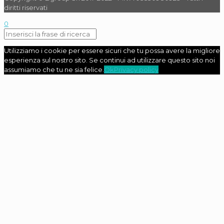
diritti riservati
0
Utilizziamo i cookie per essere sicuri che tu possa avere la migliore
esperienza sul nostro sito. Se continui ad utilizzare questo sito noi
assumiamo che tu ne sia felice.
Ok
Privacy policy