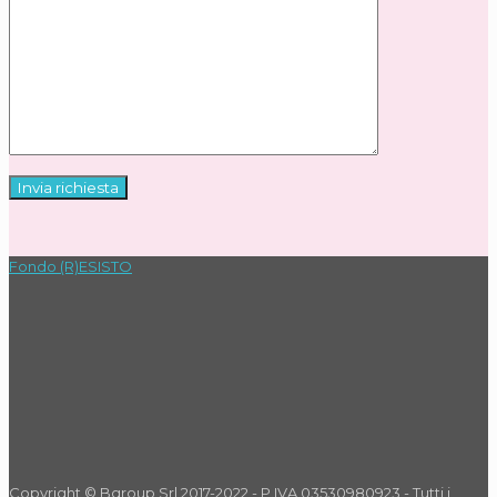
Fondo (R)ESISTO
Copyright © Bgroup Srl 2017-2022 - P.IVA 03530980923 - Tutti i