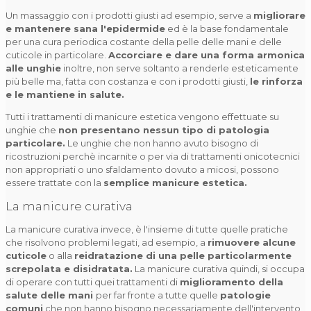
Un massaggio con i prodotti giusti ad esempio, serve a
migliorare
e mantenere sana l'epidermide
ed è la base fondamentale
per una cura periodica costante della pelle delle mani e delle
cuticole in particolare.
Accorciare e dare una forma armonica
alle unghie
inoltre, non serve soltanto a renderle esteticamente
più belle ma, fatta con costanza e con i prodotti giusti,
le rinforza
e le mantiene in salute.
Tutti i trattamenti di manicure estetica vengono effettuate su
unghie che
non presentano nessun tipo di patologia
particolare.
Le unghie che non hanno avuto bisogno di
ricostruzioni perchè incarnite o per via di trattamenti onicotecnici
non appropriati o uno sfaldamento dovuto a micosi, possono
essere trattate con la
semplice manicure estetica.
La manicure curativa
La manicure curativa invece, è l'insieme di tutte quelle pratiche
che risolvono problemi legati, ad esempio, a
rimuovere alcune
cuticole
o alla
reidratazione di una pelle particolarmente
screpolata e disidratata.
La manicure curativa quindi, si occupa
di operare con tutti quei trattamenti di
miglioramento della
salute delle mani
per far fronte a tutte quelle
patologie
comuni
che non hanno bisogno necessariamente dell'intervento