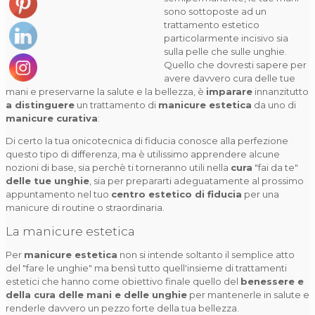
sono sottoposte ad un
trattamento estetico
particolarmente incisivo sia
sulla pelle che sulle unghie.
Quello che dovresti sapere per
avere davvero cura delle tue
mani e preservarne la salute e la bellezza, è
imparare
innanzitutto
a distinguere
un trattamento di
manicure estetica
da uno di
manicure curativa
:
Di certo la tua onicotecnica di fiducia conosce alla perfezione
questo tipo di differenza, ma è utilissimo apprendere alcune
nozioni di base, sia perchè ti torneranno utili nella
cura
"fai da te"
delle tue unghie
, sia per prepararti adeguatamente al prossimo
appuntamento nel tuo
centro estetico di fiducia
per una
manicure di routine o straordinaria.
La manicure estetica
Per
manicure estetica
non si intende soltanto il semplice atto
del "fare le unghie" ma bensì tutto quell'insieme di trattamenti
estetici che hanno come obiettivo finale quello del
benessere e
della cura delle mani e delle unghie
per mantenerle in salute e
renderle davvero un pezzo forte della tua bellezza.