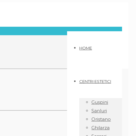
HOME
CENTRI ESTETICI
Guspini
Sanluri
Oristano
Ghilarza