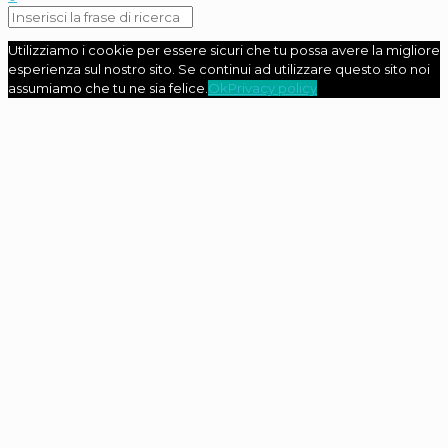
Utilizziamo i cookie per essere sicuri che tu possa avere la migliore
esperienza sul nostro sito. Se continui ad utilizzare questo sito noi
assumiamo che tu ne sia felice.
Ok
Privacy policy