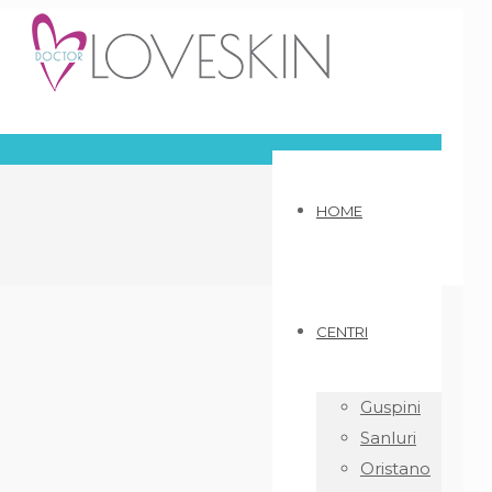
HOME
CENTRI
Guspini
Sanluri
Oristano