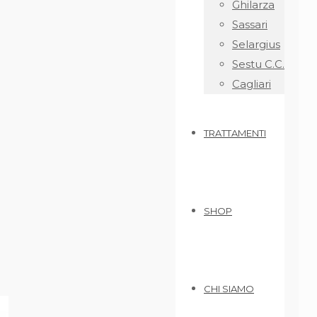
Ghilarza
Sassari
Selargius
Sestu C.C.
Cagliari
TRATTAMENTI
SHOP
CHI SIAMO