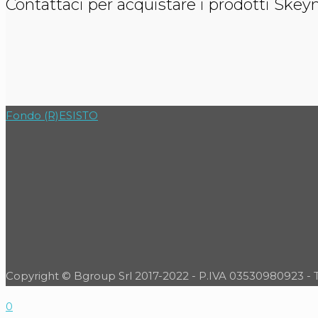
Contattaci per acquistare i prodotti Skey
Fondo (R)ESISTO
Copyright © Bgroup Srl 2017-2022 - P.IVA 03530980923 - Tutti
0