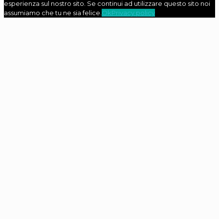
esperienza sul nostro sito. Se continui ad utilizzare questo sito noi
assumiamo che tu ne sia felice.
Ok
Privacy policy