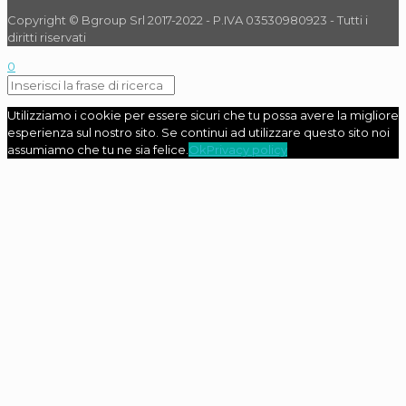
Copyright © Bgroup Srl 2017-2022 - P.IVA 03530980923 - Tutti i
diritti riservati
0
Utilizziamo i cookie per essere sicuri che tu possa avere la migliore
esperienza sul nostro sito. Se continui ad utilizzare questo sito noi
assumiamo che tu ne sia felice.
Ok
Privacy policy