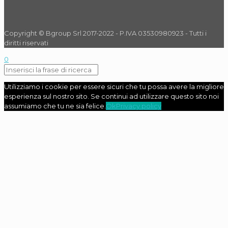
Copyright © Bgroup Srl 2017-2022 - P.IVA 03530980923 - Tutti i
diritti riservati
0
Utilizziamo i cookie per essere sicuri che tu possa avere la migliore
esperienza sul nostro sito. Se continui ad utilizzare questo sito noi
assumiamo che tu ne sia felice.
Ok
Privacy policy