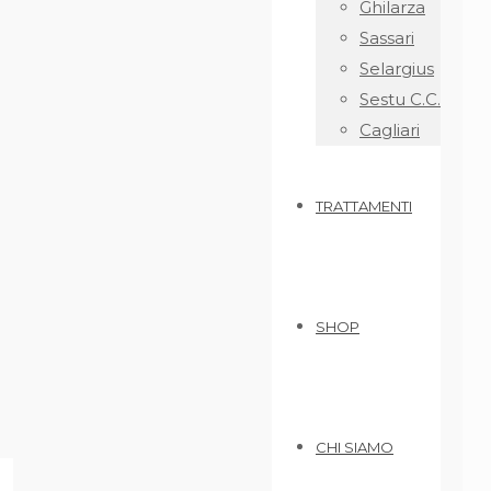
Ghilarza
Sassari
Selargius
Sestu C.C.
Cagliari
TRATTAMENTI
SHOP
CHI SIAMO