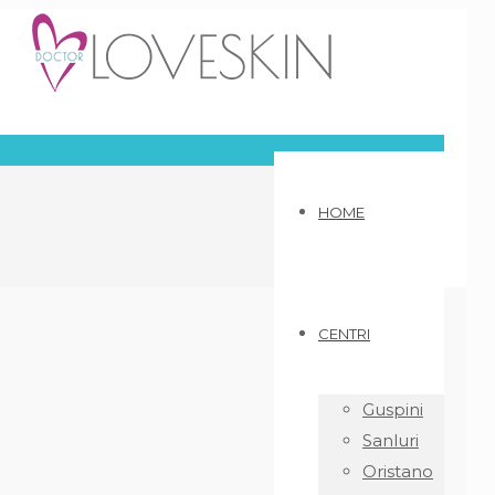
HOME
CENTRI
Guspini
Sanluri
Oristano