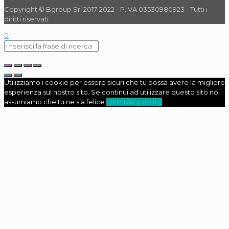
Copyright © Bgroup Srl 2017-2022 - P.IVA 03530980923 - Tutti i
diritti riservati
0
Utilizziamo i cookie per essere sicuri che tu possa avere la migliore
esperienza sul nostro sito. Se continui ad utilizzare questo sito noi
assumiamo che tu ne sia felice.
Ok
Privacy policy