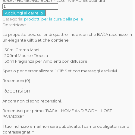
BAIJA - HOME AND BODY - LOST PARADISE quantità
Aggiungi al carrello
Categoria:
prodotti per la cura della pelle
Descrizione
Le proposte best seller di quattro linee iconiche BAÏJA racchiuse in
un elegante Gift Set che contiene:
• 30ml Crema Mani
• 200ml Mousse Doccia
• 50ml Fragranza per Ambienti con diffusore
Spazio per personalizzare il Gift Set con messaggi esclusivi.
Recensioni (0)
Recensioni
Ancora non ci sono recensioni.
Recensisci per primo “BAIJA – HOME AND BODY – LOST
PARADISE”
Il tuo indirizzo email non sarà pubblicato.
I campi obbligatori sono
contrassegnati
*