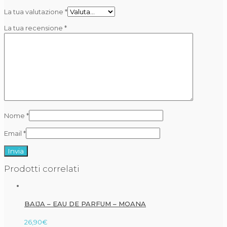
La tua valutazione
*
La tua recensione
*
Nome
*
Email
*
Prodotti correlati
BAIJA – EAU DE PARFUM – MOANA
26,90
€