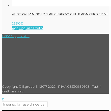
AUSTRALIAN GOLD SPF 6 SPRAY GEL BRONZER 237 ML
22,90
€
Aggiungi al carrello
Fondo (R)ESISTO
Copyright © Bgroup Srl 2017-2022 - P.IVA 03530980923 - Tutti i
diritti riservati
0