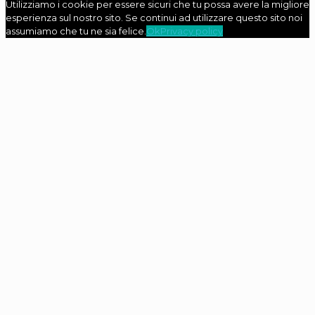
Utilizziamo i cookie per essere sicuri che tu possa avere la migliore
esperienza sul nostro sito. Se continui ad utilizzare questo sito noi
assumiamo che tu ne sia felice.
Ok
Privacy policy