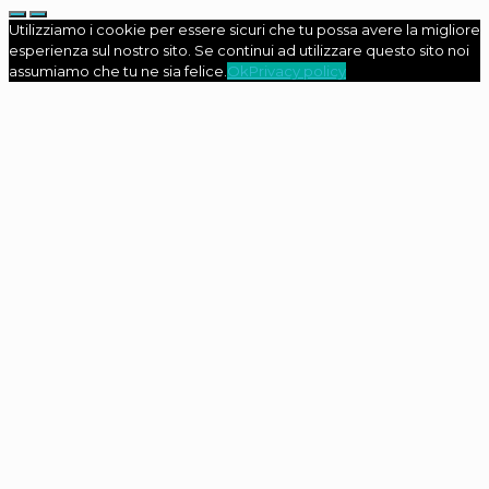
Utilizziamo i cookie per essere sicuri che tu possa avere la migliore
esperienza sul nostro sito. Se continui ad utilizzare questo sito noi
assumiamo che tu ne sia felice.
Ok
Privacy policy