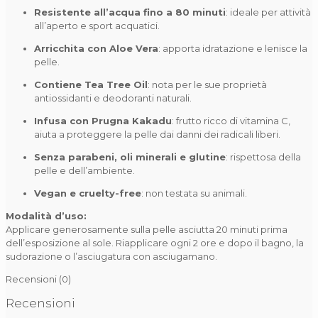
Resistente all’acqua fino a 80 minuti
:
ideale per attività
all’aperto e sport acquatici.
Arricchita con Aloe Vera
:
apporta idratazione e lenisce la
pelle.
Contiene Tea Tree Oil
:
nota per le sue proprietà
antiossidanti e deodoranti naturali.
Infusa con Prugna Kakadu
:
frutto ricco di vitamina C,
aiuta a proteggere la pelle dai danni dei radicali liberi.
Senza parabeni, oli minerali e glutine
:
rispettosa della
pelle e dell’ambiente.
Vegan e cruelty-free
:
non testata su animali.
Modalità d’uso:
Applicare generosamente sulla pelle asciutta 20 minuti prima
dell’esposizione al sole. Riapplicare ogni 2 ore e dopo il bagno, la
sudorazione o l’asciugatura con asciugamano.
Recensioni (0)
Recensioni