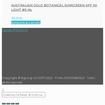
AUSTRALIAN GOLD BOTANICAL SUNSCREEN SPF 50
LIGHT 89 ML
38,90
€
Aggiungi al carrello
Fondo (R)ESISTO
Copyright © Bgroup Srl 2017-2022 - P.IVA 03530980923 - Tutti i
diritti riservati
0