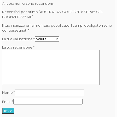
Ancora non ci sono recensioni.
Recensisci per primo “AUSTRALIAN GOLD SPF 6 SPRAY GEL
BRONZER 237 ML”
Il tuo indirizzo email non sarà pubblicato.
I campi obbligatori sono
contrassegnati
*
La tua valutazione
*
La tua recensione
*
Nome
*
Email
*