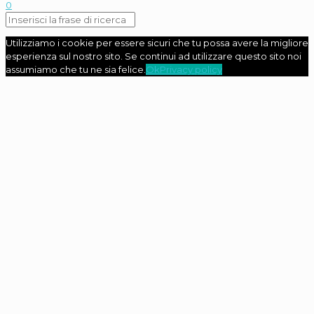
0
Utilizziamo i cookie per essere sicuri che tu possa avere la migliore
esperienza sul nostro sito. Se continui ad utilizzare questo sito noi
assumiamo che tu ne sia felice.
Ok
Privacy policy