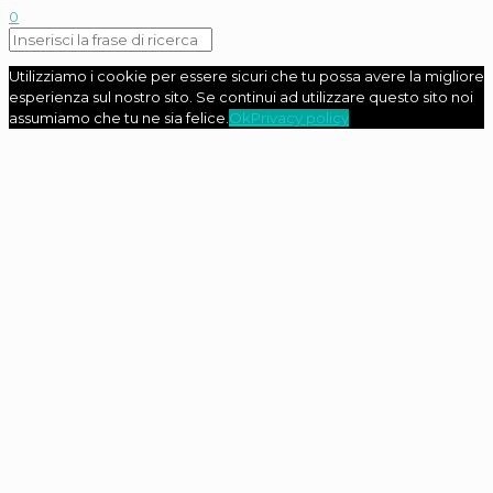
0
Utilizziamo i cookie per essere sicuri che tu possa avere la migliore
esperienza sul nostro sito. Se continui ad utilizzare questo sito noi
assumiamo che tu ne sia felice.
Ok
Privacy policy