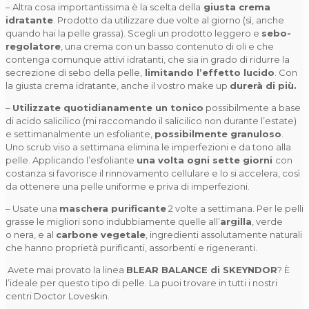
– Altra cosa importantissima è la scelta della
giusta crema
idratante
. Prodotto da utilizzare due volte al giorno (sì, anche
quando hai la pelle grassa). Scegli un prodotto leggero e
sebo-
regolatore
, una crema con un basso contenuto di oli e che
contenga comunque attivi idratanti, che sia in grado di ridurre la
secrezione di sebo della pelle,
limitando l’effetto lucido
. Con
la giusta crema idratante, anche il vostro make up
durerà di più.
–
Utilizzate quotidianamente un tonico
possibilmente a base
di acido salicilico (mi raccomando il salicilico non durante l’estate)
e settimanalmente un esfoliante,
possibilmente granuloso
.
Uno scrub viso a settimana elimina le imperfezioni e da tono alla
pelle. Applicando l’esfoliante
una volta ogni sette giorni
con
costanza si favorisce il rinnovamento cellulare e lo si accelera, così
da ottenere una pelle uniforme e priva di imperfezioni.
– Usate una
maschera purificante
2 volte a settimana. Per le pelli
grasse le migliori sono indubbiamente quelle all’
argilla
, verde
o nera, e al
carbone vegetale
, ingredienti assolutamente naturali
che hanno proprietà purificanti, assorbenti e rigeneranti.
Avete mai provato la linea
BLEAR BALANCE di SKEYNDOR
? È
l’ideale per questo tipo di pelle. La puoi trovare in tutti i nostri
centri Doctor Loveskin.