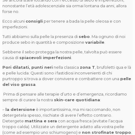
Se ancora state lottando con l’eccesso di sebo e imperfezioni,
nonostante l’età adolescenziale sia ormai lontana da anni, allora
forse no.
Ecco alcuni
consigli
per tenere a bada la pelle oleosa e con
imperfezioni.
Tutti abbiamo sulla pelle la presenza di
sebo
. Ma ognuno di noi
produce sebo in quantità e composizione
variabile
.
Sebbene il sebo protegga la nostra pelle, talvolta può essere
causa di
spiacevoli imperfezioni
.
Pori dilatati, punti neri
nella classica
zona T
, brufoletti qua e là
e pelle lucida: Questi sono i fastidiosi inconvenienti di chi
purtroppo si trova a dover convivere e combattere con una
pelle
del viso grassa
.
Prima di pensare alle terapie d’urto e d’emergenza, ricordiamo
sempre di curare la nostra
skin-care quotidiana
:
–
la detersione
è importantissima, ma mi raccomando, non
detergetela spesso, rischiate di avere l’effetto contrario.
Detergete
mattina e sera
con acqua fresca (evitate l’acqua
troppo calda). Utilizzate un detergente adatto alla vostra pelle
(come ad esempio uno schiumogeno) e
non strofinate troppo
.