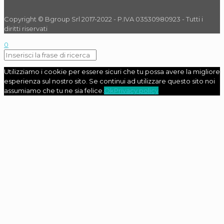
Copyright © Bgroup Srl 2017-2022 - P.IVA 03530980923 - Tutti i
diritti riservati
0
Utilizziamo i cookie per essere sicuri che tu possa avere la migliore
esperienza sul nostro sito. Se continui ad utilizzare questo sito noi
assumiamo che tu ne sia felice.
Ok
Privacy policy